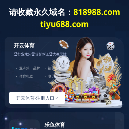
开云online(中
学院概况
师资队伍
科学研究
本科生
国)
本科生培养
教学通知
专业介绍
培养方案