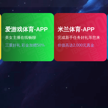
分委员会换届建议名单的公示
2022-
开展学习宣传贯彻党的二十大精神专题报告活动的通
2022-
专业技术岗位评聘实验技术竞聘材料公示
2022-
论坛 “博物杯”物理学分论坛征稿启事
2022-
的二十大精神“两先区”建设成就展的通知
2022-
专业技术岗位评聘专任教师竞聘材料公示
2022-
专业技术岗位评聘人员师德师风、意识形态、学术行为
2022-
青年教师讲课竞赛第二轮通知
2022-
（第二讲）的通知
2022-
（第一讲）的通知
2022-
通高等学校本科教学名师”申报人师德师风...
2022-
品教材专项”申报人师德师风审查结果的公示
2022-
入口教职工年度拟考核结果的公示
2022-