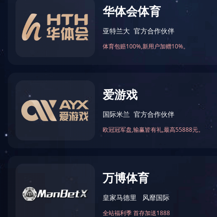
学院文件
实验室安全
当前位置: 开云online(中国) >> 通知公告
关于2022年开云手机站登录
诚邀海内外青年学者参加大连
关于开云手机站登录入口党委领
关于召开2022年度开云手机
开云手机站登录入口2022年