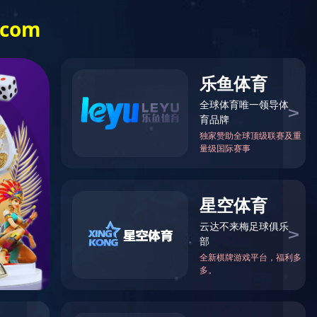
ENGLISH
/
中文
人才引进
校友专栏
服务指南