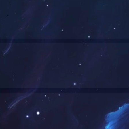
通知公告
入口教职工年度拟考核结果的公示
2023-
理工大学星海云论坛物理学科分论坛
2023-
导班子2022年度民主生活会征求意见的公告
2023-
站登录入口领导班子述职大会的通知
2022-
度专业技术岗位评聘分委员会名单
2022-